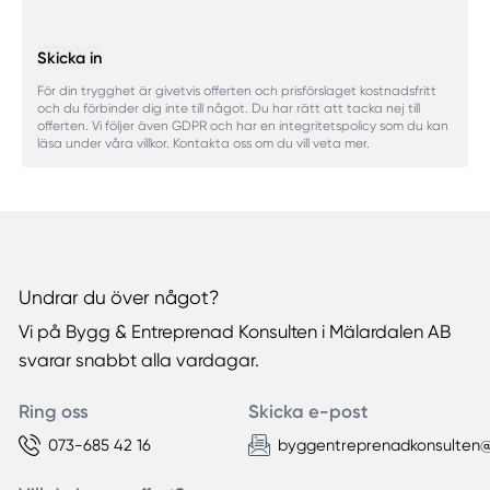
Skicka in
För din trygghet är givetvis offerten och prisförslaget kostnadsfritt
och du förbinder dig inte till något. Du har rätt att tacka nej till
offerten. Vi följer även GDPR och har en integritetspolicy som du kan
läsa under våra villkor. Kontakta oss om du vill veta mer.
Undrar du över något?
Vi på Bygg & Entreprenad Konsulten i Mälardalen AB
svarar snabbt alla vardagar.
Ring oss
Skicka e-post
073-685 42 16
byggentreprenadkonsulten